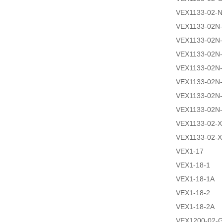
VEX1133-02-
VEX1133-02N
VEX1133-02N
VEX1133-02N
VEX1133-02N
VEX1133-02N
VEX1133-02N
VEX1133-02N
VEX1133-02-
VEX1133-02-
VEX1-17
VEX1-18-1
VEX1-18-1A
VEX1-18-2
VEX1-18-2A
VEX1200-02-