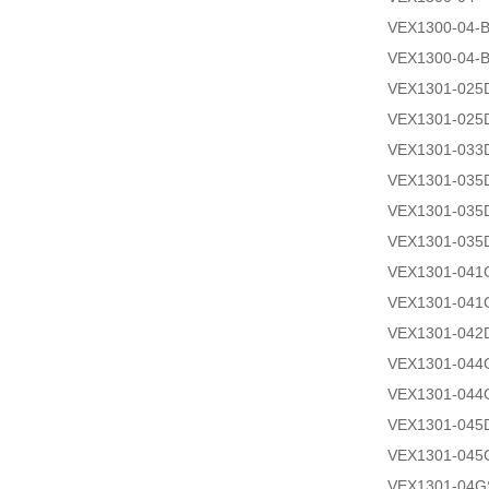
VEX1300-04-
VEX1300-04-
VEX1301-025
VEX1301-025
VEX1301-033
VEX1301-035
VEX1301-035
VEX1301-035
VEX1301-041
VEX1301-041
VEX1301-042
VEX1301-044
VEX1301-044
VEX1301-045
VEX1301-045
VEX1301-04G