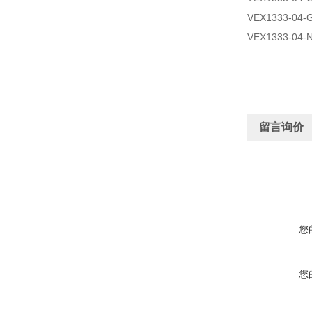
VEX1333-04-
VEX1333-04-
留言询价
您
您