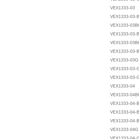
VEX1333-03
VEX1333-03-
VEX1333-03B
VEX1333-03-
VEX1333-03
VEX1333-03-
VEX1333-03G
VEX1333-03-
VEX1333-03-
VEX1333-04
VEX1333-04B
VEX1333-04-
VEX1333-04-
VEX1333-04-
VEX1333-04G
VEX1333-04-