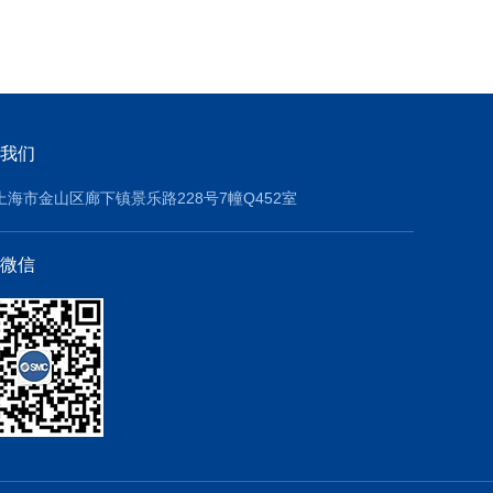
我们
上海市金山区廊下镇景乐路228号7幢Q452室
微信