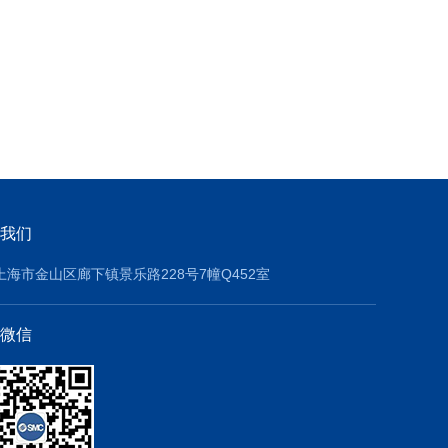
我们
上海市金山区廊下镇景乐路228号7幢Q452室
微信