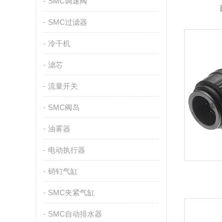
SMC调速阀
SMC过滤器
冷干机
滤芯
流量开关
SMC阀岛
油雾器
电动执行器
销钉气缸
SMC夹紧气缸
SMC自动排水器