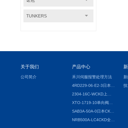
诺冠
TUNKERS
关于我们
产品中心
新
公司简介
禾川伺服报警处理方法
新
4RD229-06-E2-3日本CKD电磁阀
技
2304-16C-WCKD上海授权代理
XTO-1719-10单向阀销售
SAB3A-50A-0日本CKD全国授权代理
NRB500A-LC4CKD全国授权代理