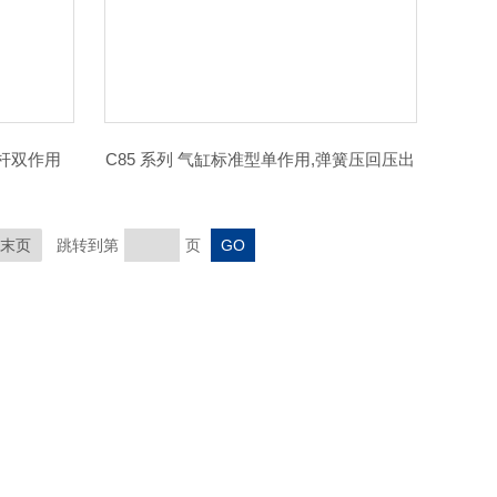
单杆双作用
C85 系列 气缸标准型单作用,弹簧压回压出
末页
跳转到第
页