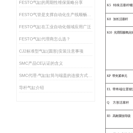
FESTO气缸的周期性维保策略分享
K
5
特殊活塞杆螺
FESTO气管是支撑自动化生产线顺畅运作的关键组件
K
8
加长活塞杆
FESTO气缸在工业自动化领域应用广泛
K10
光滑阳极氧化
FESTO气缸代理商怎么选？
CJ2标准型气缸(圆形)安装注意事项
SMC产品CE认证的含义
SMC代理-气缸缸筒与端盖的连接方式分享
KP
带夹紧单元
导杆气缸介绍
EL
带终端位置锁
Q
方形活塞杆
R
3
高耐腐蚀等级