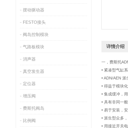
摆动驱动器
FESTO接头
阀岛控制模块
详情介绍
气路板模块
消声器
一，费斯托A
• 紧凑型气缸系列
真空发生器
• ADN/AE
定位器
• 得益于模块
• 集成缓冲，
增压阀
• 具有非同一
费斯托阀岛
• 易于安装，
• 派生型众多
比例阀
• 用接近开关