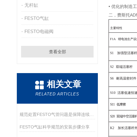
无杆缸
• 优化的制造工
二，费斯托AD
FESTO气缸
主
要特性
FESTO电磁阀
F1
A
锂电池生产设
查看全部
S
1
加强型活塞
S
2
双端活塞杆
S
6
耐高温密封件
相关文章
S
10
活塞低速恒
RELATED ARTICLES
S11
低摩擦
规范处置FESTO气管问题是保障连续供气的关键
S
2
0
双端中空活塞
FESTO气缸科学规范的安装步骤分享
K
2
加长活塞杆