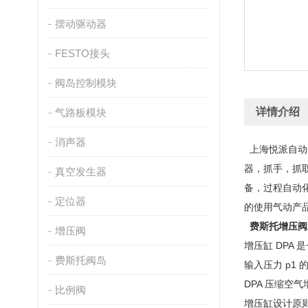
摆动驱动器
FESTO接头
阀岛控制模块
详情介绍
气路板模块
消声器
上海悦派自动
器，抓手，抓
真空发生器
备，过程自动
定位器
的使用气动产
费斯托增压阀
增压阀
增压缸 DPA
费斯托阀岛
输入压力 p1
DPA 压缩空
比例阀
增压缸设计原