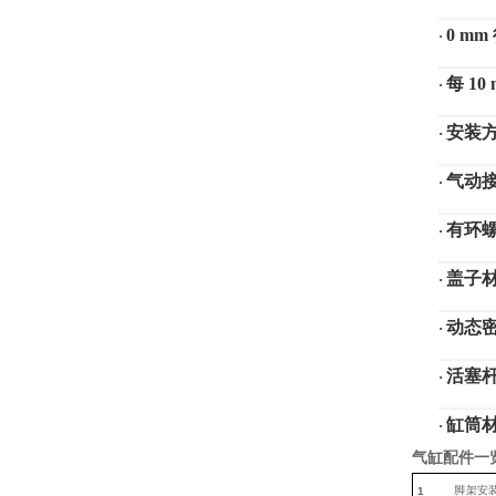
0 m
·
每
10
·
安装
·
气动
·
有环
·
盖子
·
动态
·
活塞
·
缸筒
·
气缸配件一
脚
架安
1