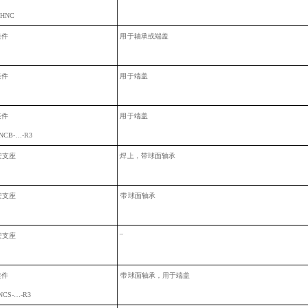
RHNC
装件
用
于轴承或端盖
装
件
用
于端盖
装
件
用
于端盖
NCB-…-R3
安支座
焊
上，带球面轴承
安支座
带
球面轴承
–
安支座
装
件
带
球面轴承，用于端盖
NCS-…-R3