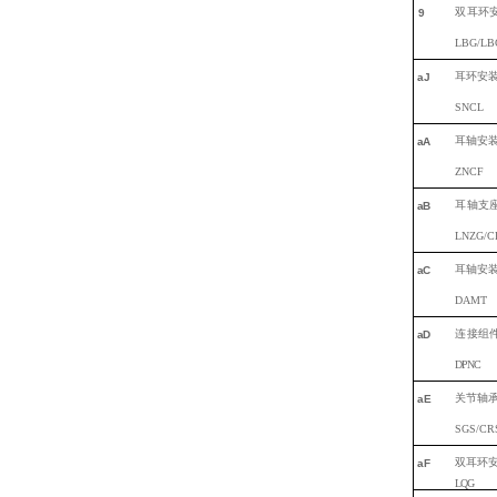
双
耳环
9
LBG/LB
耳环安
aJ
SNCL
耳轴安
a
A
ZNCF
耳
轴支
a
B
LNZG/C
耳轴安
a
C
DAMT
连
接组
a
D
DPNC
关节轴
a
E
SGS/CR
双
耳环
a
F
L
QG