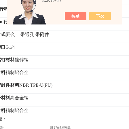
助您的吗？
m 行程的基本重量
2797 g
 m 行程的附加重量
177 g
方式
要么：
带通孔
带附件
接口
G1/4
螺钉材料
镀锌钢
材料
精制铝合金
密封件材料
NBR TPE-U(PU)
杆材料
高合金钢
材料
精制铝合金
览：
装件
用
于轴承和端盖