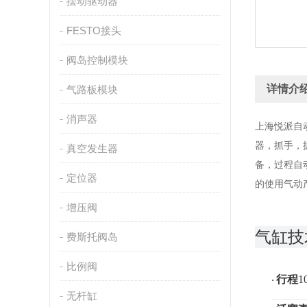
摆动驱动器
FESTO接头
阀岛控制模块
详情介
气路板模块
消声器
上海悦派自
器，抓手，
真空发生器
备，过程自
定位器
的使用气动
增压阀
气缸技
费斯托阀岛
比例阀
行程
1
·
无杆缸