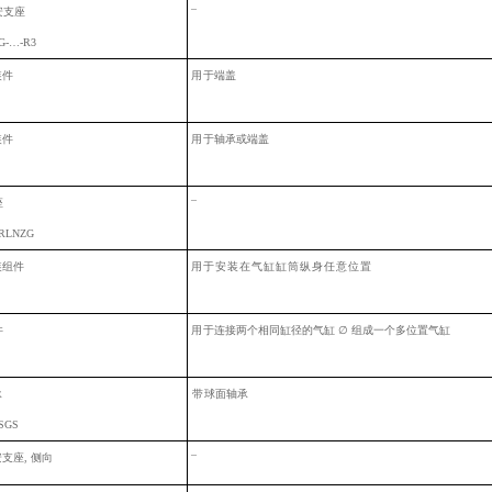
–
安支座
G-…-R3
装
件
用
于端盖
装
件
用
于轴承或端盖
–
座
RLNZG
装组件
用于安装在气缸缸筒纵身任意位
置
件
用
于连接两个相同缸径的气缸
∅
组成一个多位置气缸
承
带
球面轴承
SGS
–
安支座
, 侧向