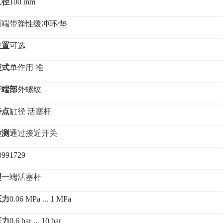
直径
100 mm
两端带弹性缓冲环
/垫
位置
可选
模式
单作用
推
杆端部
外螺纹
特点
缸径
活塞杆
检测
通过接近开关
0991729
型
一端活塞杆
压力
0.06 MPa ... 1 MPa
压力
0.6 bar ... 10 bar