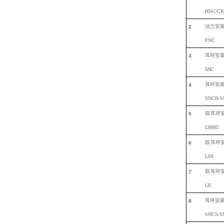
HNC/C
法兰安
2
FNC
耳环安
3
S
NC
耳环安
4
SNCB/S
双
耳环
5
L
SNSG
双
耳环
6
L
SN
双
耳环
7
LN
耳环安
8
SNCS/S