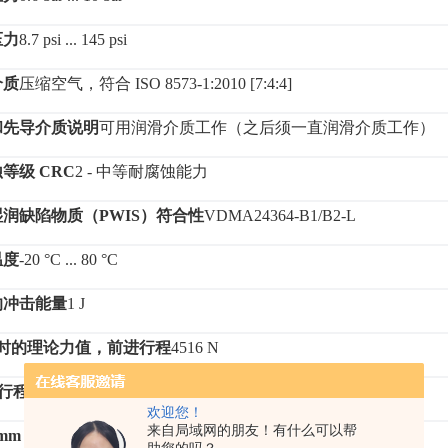
压力
8.7 psi ... 145 psi
介质
压缩空气，符合
ISO 8573-1:2010 [7:4:4]
和先导介质说明
可用润滑介质工作（之后须一直润滑介质工作）
蚀等级
CRC
2 - 中等耐腐蚀能力
湿润缺陷物质（
PWIS）符合性
VDMA24364-B1/B2-L
温度
-20 °C ... 80 °C
的冲击能量
1 J
ar 时的理论力值，前进行程
4516 N
m 行程的移动质量
614 g
欢迎您！
来自局域网的朋友！有什么可以帮
 mm 行程的额外移动质量
38 g