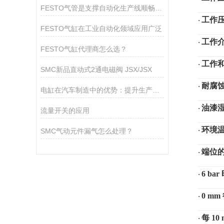
FESTO气管是支撑自动化生产线顺畅运作的关键组件
工作
·
FESTO气缸在工业自动化领域应用广泛
工作
·
FESTO气缸代理商怎么选？
工作
·
SMC新品直动式2通电磁阀 JSX/JSX
耐腐
·
电缸在汽车制造中的优势：提升生产线的灵活性和效率
油漆
·
流量开关的应用
环境
·
SMC气动元件漏气怎么处理？
端位
·
6 b
·
0 m
·
每
10
·