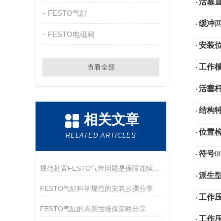
活塞
·
FESTO气缸
缓冲
·
FESTO电磁阀
安装
·
工作
查看全部
·
活塞
·
结构
·
相关文章
位置
·
RELATED ARTICLES
符号
0
·
规范处置FESTO气管问题是保障连续供气的关键
派生
·
FESTO气缸科学规范的安装步骤分享
工作
·
FESTO气缸的周期性维保策略分享
工作
·