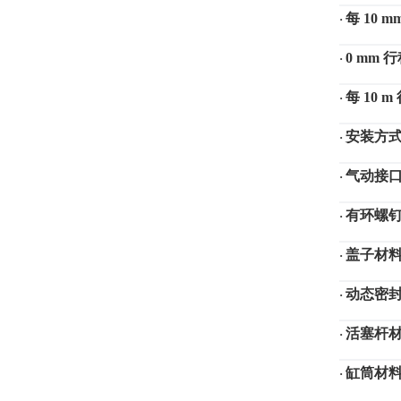
每
10 
·
0 mm
·
每
10 
·
安装方
·
气动接
·
有环螺
·
盖子材
·
动态密
·
活塞杆
·
缸筒材
·