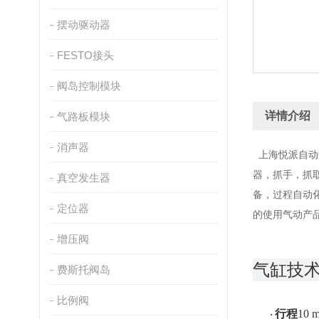
摆动驱动器
FESTO接头
阀岛控制模块
详情介绍
气路板模块
消声器
上海悦派自动
器，抓手，抓
真空发生器
备，过程自动
定位器
的使用气动产
增压阀
气缸技
费斯托阀岛
比例阀
行程
10 
·