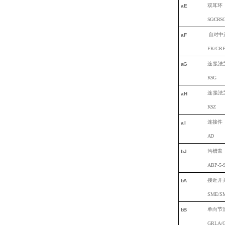
双
耳环
a
E
SG
/
CRS
自对中
a
F
FK/CR
连
接法
a
G
K
SG
连
接法
aH
K
SZ
连接件
aI
A
D
沟
槽盖
bJ
ABP-5-
接近开
b
A
SME/SM
单向节
b
B
GRLA/