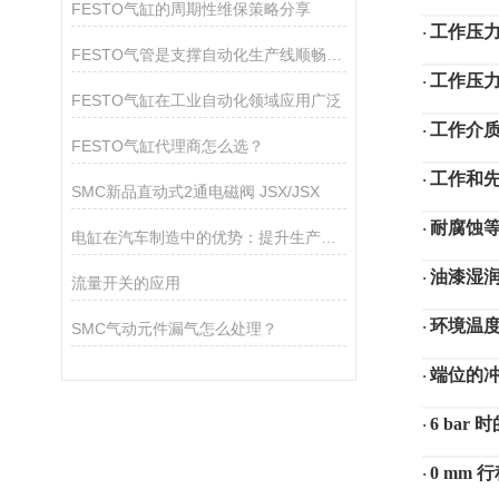
FESTO气缸的周期性维保策略分享
工作压
·
FESTO气管是支撑自动化生产线顺畅运作的关键组件
工作压
·
FESTO气缸在工业自动化领域应用广泛
工作介
·
FESTO气缸代理商怎么选？
工作和
·
SMC新品直动式2通电磁阀 JSX/JSX
耐腐蚀
·
电缸在汽车制造中的优势：提升生产线的灵活性和效率
油漆湿
·
流量开关的应用
环境温
·
SMC气动元件漏气怎么处理？
端位的
·
6 ba
·
0 mm
·