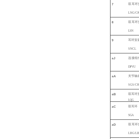
双
耳环
7
LNG/C
双
耳环
8
L
SN
耳环安
9
SNCL
连
接组
aJ
DPVU
关节轴
aA
SGS/C
双
耳环
aB
L
QG
双
耳环
aC
S
GA
双
耳环
aD
LBG/LB