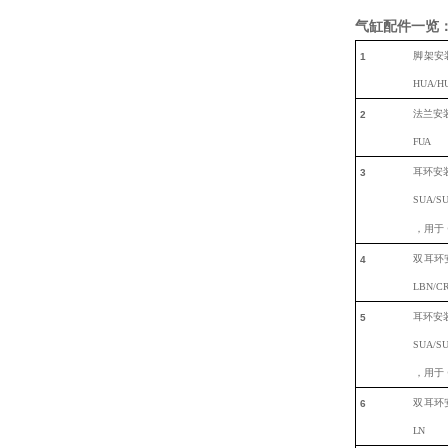
气缸配件一览
脚
架安
1
HUA/H
法兰安
2
F
UA
耳环安
3
SUA/SU
，
用于
双
耳环
4
LBN/C
耳环安
5
SUA/SU
，用于
双
耳环
6
LN