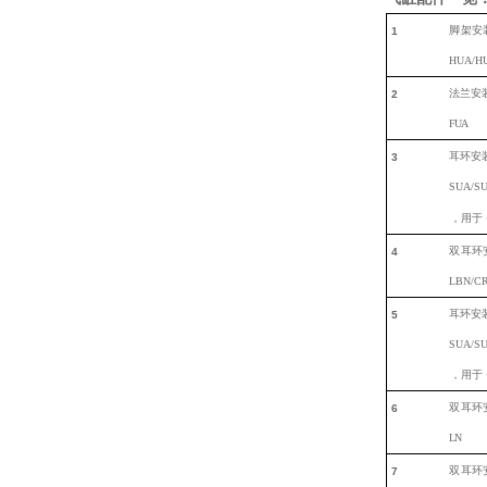
脚
架安
1
HUA/H
法兰安
2
F
UA
耳环安
3
SUA/SU
，
用于
双
耳环
4
LBN/C
耳环安
5
SUA/SU
，用于
双
耳环
6
LN
双
耳环
7