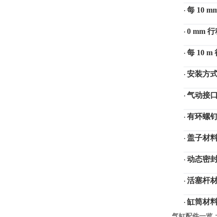
每
10 
·
0 mm
·
每
10 
·
安装方
·
气动接
·
有环螺
·
盖子材
·
动态密
·
活塞杆
·
缸筒材
·
气缸配件一览