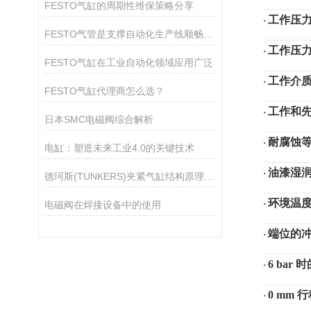
FESTO气缸的周期性维保策略分享
工作压
·
FESTO气管是支撑自动化生产线顺畅运作的关键组件
工作压
·
FESTO气缸在工业自动化领域应用广泛
工作介
·
FESTO气缸代理商怎么选？
工作和
·
日本SMC电磁阀综合解析
耐腐蚀
·
电缸：塑造未来工业4.0的关键技术
油漆湿
·
德珂斯(TUNKERS)夹紧气缸结构原理、技术特性与工程应用
环境温
·
电磁阀在焊接设备中的使用
端位的
·
6 ba
·
0 mm
·