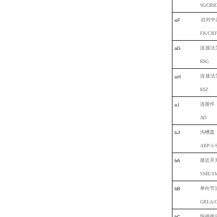
SG
/
CRS
自对中
a
F
FK/CR
连
接法
a
G
K
SG
连
接法
aH
K
SZ
连接件
aI
A
D
沟
槽盖
bJ
ABP-5-
接近开
b
A
SME/SM
单向节
b
B
GRLA/
快插接
b
C