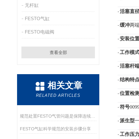
无杆缸
活塞直
·
FESTO气缸
缓冲
两
·
FESTO电磁阀
安装位
·
工作模
查看全部
·
活塞杆
·
结构特
·
相关文章
位置检
·
RELATED ARTICLES
符号
009
·
规范处置FESTO气管问题是保障连续供气的关键
派生型
·
FESTO气缸科学规范的安装步骤分享
工作压
·