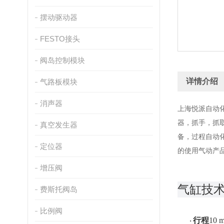
摆动驱动器
FESTO接头
阀岛控制模块
详情介绍
气路板模块
消声器
上海悦派自动
器，抓手，抓
真空发生器
备，过程自动
定位器
的使用气动产
增压阀
气缸技
费斯托阀岛
比例阀
行程
10 
·