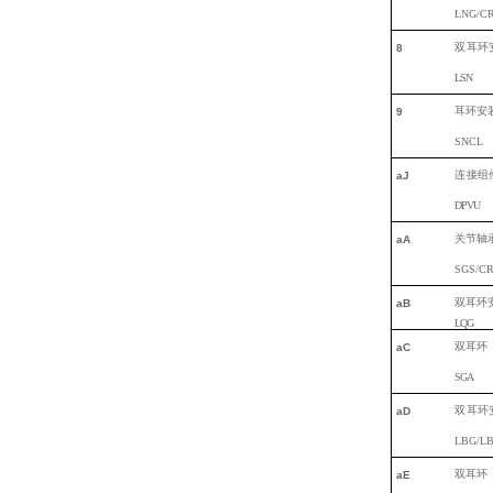
LNG/C
双
耳环
8
L
SN
耳环安
9
SNCL
连
接组
aJ
DPVU
关节轴
aA
SGS/C
双
耳环
aB
L
QG
双
耳环
aC
S
GA
双
耳环
aD
LBG/LB
双
耳环
a
E