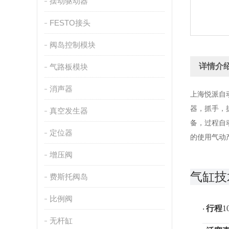
摆动驱动器
FESTO接头
阀岛控制模块
详情介
气路板模块
消声器
上海悦派自
器，抓手，
真空发生器
备，过程自
定位器
的使用气动
增压阀
气缸技
费斯托阀岛
比例阀
行程
1
·
无杆缸