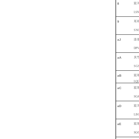
双
8
L
SN
耳
9
SN
连
aJ
DP
关
aA
SG
双
aB
L
QG
双
aC
S
GA
双
aD
LB
双
a
E
SG
/