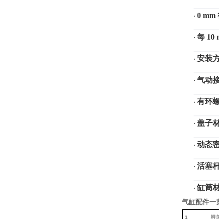
0 m
·
每
10
·
安装
·
气动
·
有环
·
盖子
·
动态
·
活塞
·
缸筒
·
气缸配件一
脚
1