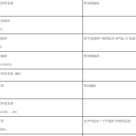
耳环安支座
带
球面轴承
–
环安装
件
CL
接组件
用
于连接两个相同缸径
的
气缸
∅
组成
VU
节轴承
带
球面轴承
S/CRSGS
–
耳环安支座
, 侧向
耳环
带外螺纹
–
耳环安支座
G/LBG-
…-R3
耳环
允
许气缸在一个平面内
作摆动运动
CRSG