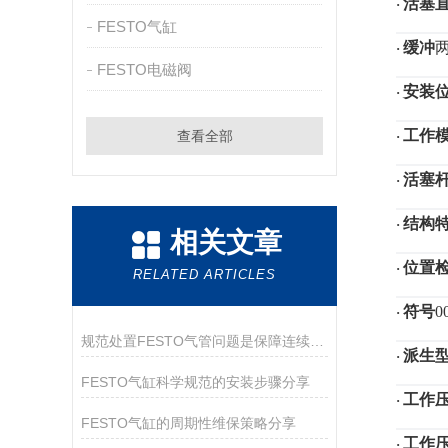
活塞
·
FESTO气缸
缓冲
·
FESTO电磁阀
安装
·
工作
查看全部
·
活塞
·
结构
·
相关文章
位置
·
RELATED ARTICLES
符号
0
·
规范处置FESTO气管问题是保障连续供气的关键
派生
·
FESTO气缸科学规范的安装步骤分享
工作
·
FESTO气缸的周期性维保策略分享
工作
·