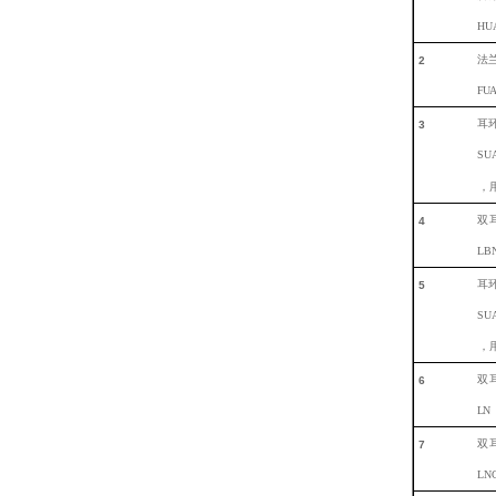
HU
法
2
F
UA
耳
3
SU
，
双
4
LB
耳
5
SU
，
双
6
LN
双
7
LN