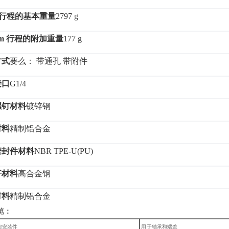
m 行程的基本重量
2797 g
 m 行程的附加重量
177 g
方式
要么：
带通孔
带附件
接口
G1/4
螺钉材料
镀锌钢
材料
精制铝合金
密封件材料
NBR TPE-U(PU)
杆材料
高合金钢
材料
精制铝合金
览：
架安装件
用
于轴承和端盖