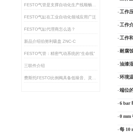
FESTO气管是支撑自动化生产线顺畅运作的关键组件
工作
·
FESTO气缸在工业自动化领域应用广泛
工作
·
FESTO气缸代理商怎么选？
工作
·
新品介绍伯努利吸盘 ZNC-C
耐腐
·
FESTO气管：精密气动系统的“生命线”
油漆
·
三联件介绍
环境
·
费斯托FESTO比例阀具备低噪音、灵活性和高动态性
端位
·
6 b
·
0 m
·
每
10
·