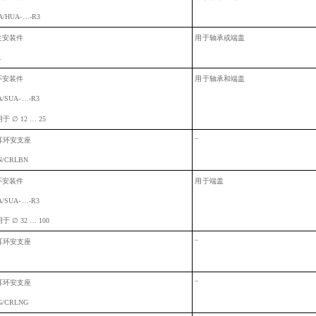
A/HUA-
…-R3
兰安装件
用
于轴承或端盖
环安装
件
用
于轴承和端盖
A/SUA-
…-R3
用于
∅
12 … 25
–
耳环安支座
N/CRLBN
环安装
件
用
于端盖
A/SUA-
…-R3
用于
∅
32 … 100
–
耳环安支座
–
耳环安支座
G/CRLNG