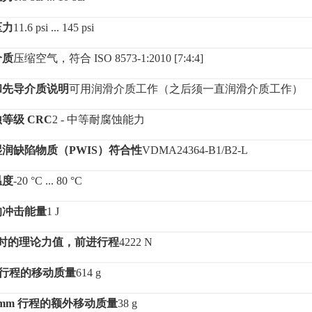
压力
11.6 psi ... 145 psi
介质
压缩空气，符合
ISO 8573-1:2010 [7:4:4]
和先导介质说明
可用润滑介质工作（之后须一直润滑介质工作）
蚀等级
CRC
2 - 中等耐腐蚀能力
湿润缺陷物质（
PWIS）符合性
VDMA24364-B1/B2-L
温度
-20 °C ... 80 °C
的冲击能量
1 J
ar 时的理论力值，前进行程
4222 N
m 行程的移动质量
614 g
 mm 行程的额外移动质量
38 g