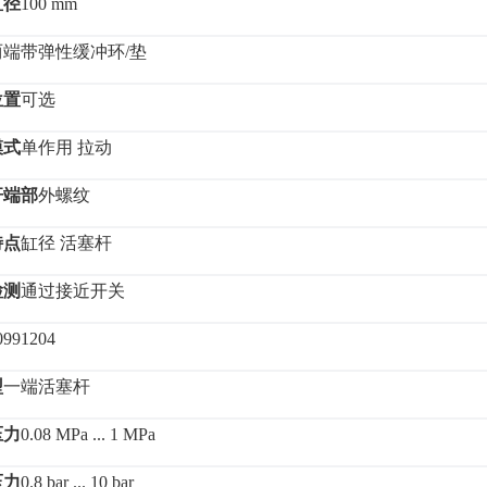
直径
100 mm
两端带弹性缓冲环
/垫
位置
可选
模式
单作用
拉动
杆端部
外螺纹
特点
缸径
活塞杆
检测
通过接近开关
0991204
型
一端活塞杆
压力
0.08 MPa ... 1 MPa
压力
0.8 bar ... 10 bar