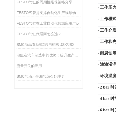
FESTO气缸的周期性维保策略分享
工作压
·
FESTO气管是支撑自动化生产线顺畅运作的关键组件
工作模
·
FESTO气缸在工业自动化领域应用广泛
工作介
·
FESTO气缸代理商怎么选？
工作和
·
SMC新品直动式2通电磁阀 JSX/JSX
耐腐蚀
·
电缸在汽车制造中的优势：提升生产线的灵活性和效率
油漆湿
·
流量开关的应用
环境温
·
SMC气动元件漏气怎么处理？
2 bar
·
4 bar
·
6 bar
·