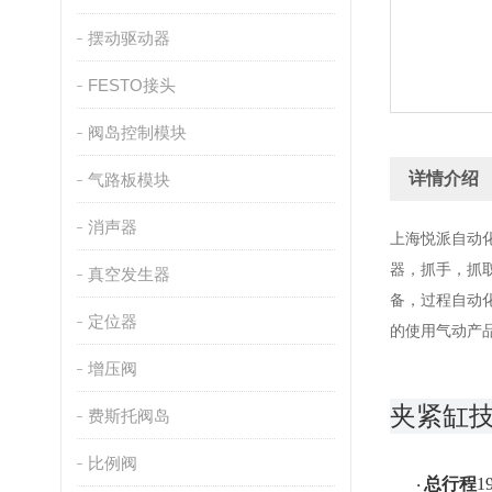
摆动驱动器
FESTO接头
阀岛控制模块
详情介绍
气路板模块
消声器
上海悦派自动
器，抓手，抓
真空发生器
备，过程自动
定位器
的使用气动产
增压阀
夹紧缸
费斯托阀岛
比例阀
总行程
1
·