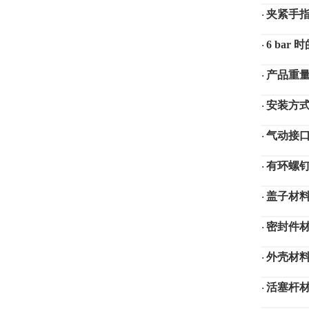
夹紧手
·
6 bar
·
产品重
·
安装方
·
气动接
·
有环螺
·
盖子材
·
密封件
·
外壳材
·
活塞杆
·