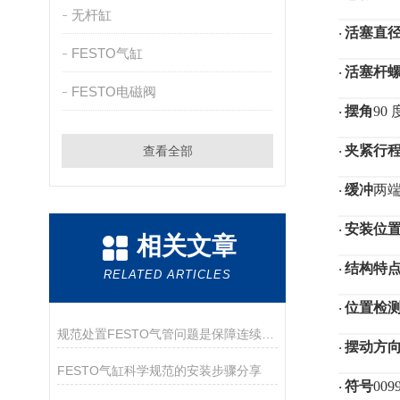
无杆缸
活塞直
·
FESTO气缸
活塞杆
·
FESTO电磁阀
摆角
90 
·
夹紧行
查看全部
·
缓冲
两
·
安装位
·
相关文章
结构特
·
RELATED ARTICLES
位置检
·
规范处置FESTO气管问题是保障连续供气的关键
摆动方
·
FESTO气缸科学规范的安装步骤分享
符号
009
·