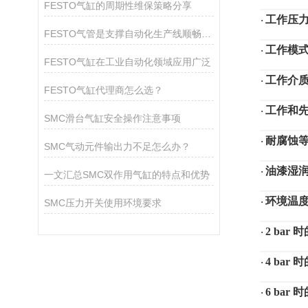
FESTO气缸的周期性维保策略分享
工作压
·
FESTO气管是支撑自动化生产线顺畅运作的关键组件
工作模
·
FESTO气缸在工业自动化领域应用广泛
工作介
·
FESTO气缸代理商怎么选？
工作和
·
SMC滑台气缸安全操作注意事项
耐腐蚀
·
SMC气动元件输出力不足怎么办？
油漆湿
·
一文汇总SMC双作用气缸的特点和优势
环境温
·
SMC压力开关使用环境要求
2 bar
·
4 bar
·
6 bar
·