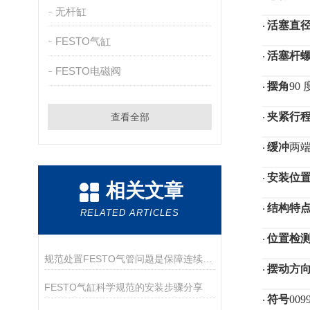
无杆缸
活塞直
·
FESTO气缸
活塞杆
·
FESTO电磁阀
摆角
90 
·
夹紧行
查看全部
·
缓冲
两
·
安装位
·
相关文章
结构特
·
RELATED ARTICLES
位置检
·
规范处置FESTO气管问题是保障连续供气的关键
摆动方
·
FESTO气缸科学规范的安装步骤分享
符号
009
·