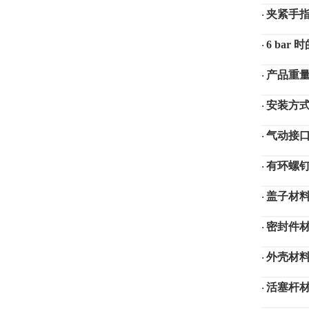
夹紧手
·
6 bar
·
产品重
·
安装方
·
气动接
·
有环螺
·
盖子材
·
密封件
·
外壳材
·
活塞杆
·