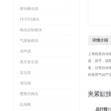
摆动驱动器
FESTO接头
阀岛控制模块
详情介绍
气路板模块
消声器
上海悦派自动
器，抓手，抓
真空发生器
备，过程自动
定位器
的使用气动产
增压阀
夹紧缸
费斯托阀岛
比例阀
总行程
1
·