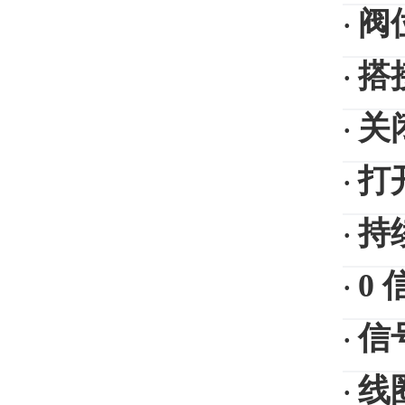
阀
·
搭
·
关
·
打
·
持
·
0
·
信
·
线
·