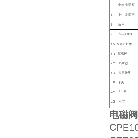
7
带电缆插座
8
带电缆插座
9
插座
aJ
带电缆插座
aA
发光密封垫
aB
隔离板
aC
消声器
aD
快插接
头
aE
堵头
aF
消声器
aG
标签
电磁阀
CPE10