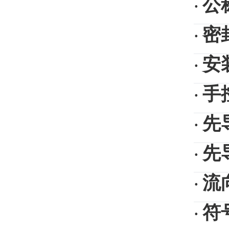
公
·
密
·
安
·
手
·
先
·
先
·
流
·
符
·