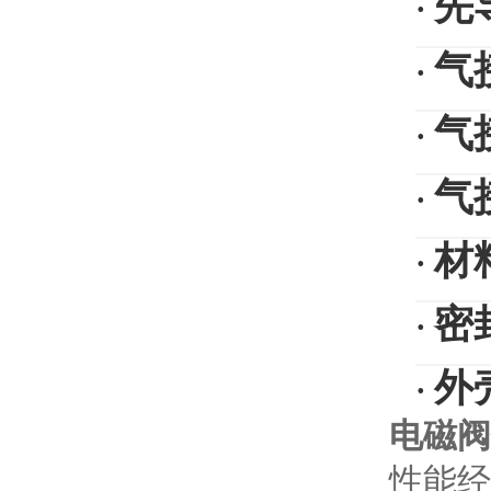
先
·
气
·
气
·
气
·
材
·
密
·
外
·
电磁阀
性能经