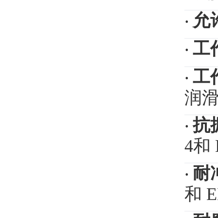
允
·
工
·
工
·
润
抗
·
4和 
耐
·
和 E