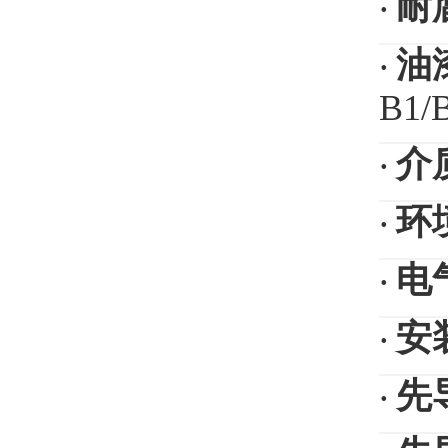
耐
·
油
·
B1/
介
·
环
·
电
·
安
·
先
·