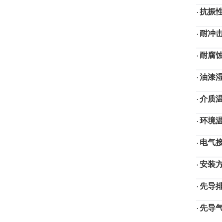
抗振
·
耐冲
·
耐腐
·
油漆
·
介质
·
环境
·
电气
·
安装
·
先导
·
先导
·