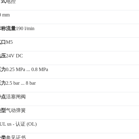
方式
电控
0 mm
标称流量
190 l/min
气口
M5
电压
24V DC
压力
0.25 MPa ... 0.8 MPa
压力
2.5 bar ... 8 bar
特点
活塞闸阀
类型
气动弹簧
 UL us - 认证 (OL)
分类
参见证书