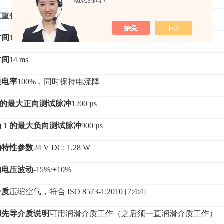
助您的吗？
正重叠
时间
14 ms
时间
14 ms
通电率
100%，同时保持电流降
号的最大正向测试脉冲
1200 µs
为
1 的最大负向测试脉冲
900 µs
的特性参数
24 V DC: 1.28 W
的电压波动
-15%/+10%
介质
压缩空气，符合
ISO 8573-1:2010 [7:4:4]
和先导介质说明
可用润滑介质工作（之后须一直润滑介质工作）