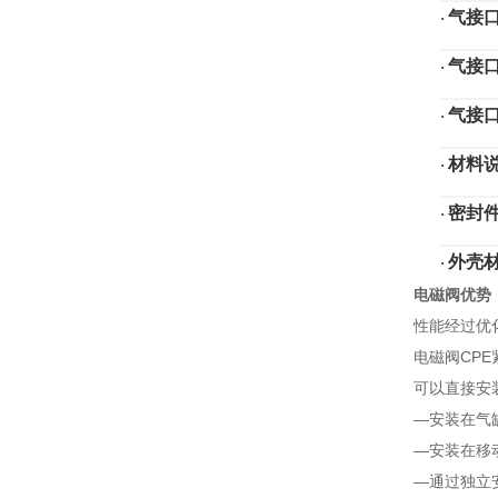
气接
·
气接
·
气接
·
材料
·
密封
·
外壳
·
电磁阀优势
性能经过优
电磁阀CP
可以直接安
—安装在气
—安装在移
—通过独立