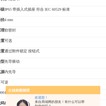
等级
IP65 带插入式插座 符合 IEC 60529 标准
通径
4 mm
原理
软密封
位置
可选
装置
通过附件锁定
按钮式
类型
先导驱动
气源
内先导
不可逆
0991655
欢迎您！
来自局域网的朋友！有什么可以帮
代码
标签夹