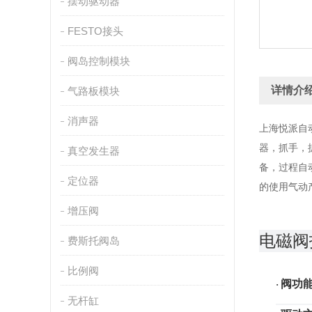
摆动驱动器
FESTO接头
阀岛控制模块
详情介
气路板模块
消声器
上海悦派自
器，抓手，
真空发生器
备，过程自
定位器
的使用气动
增压阀
电磁阀
费斯托阀岛
比例阀
阀功
·
无杆缸