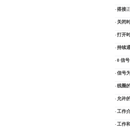
搭接
·
关闭
·
打开
·
持续
·
0 信
·
信号
·
线圈
·
允许
·
工作
·
工作
·