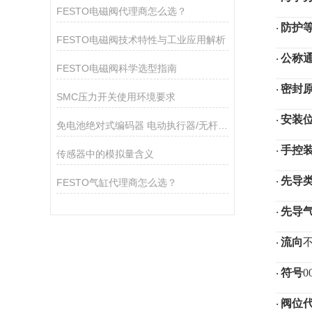
FESTO电磁阀代理商怎么选？
防护
·
FESTO电磁阀技术特性与工业应用解析
公称
·
FESTO电磁阀科学选型指南
密封
·
SMC压力开关使用环境要求
安装
·
免电池绝对式编码器 电动执行器/无杆型高刚性导轨 LEKFS
手控
·
传感器中的模拟量含义
先导
·
FESTO气缸代理商怎么选？
先导
·
流向
·
符号
0
·
阀位
·