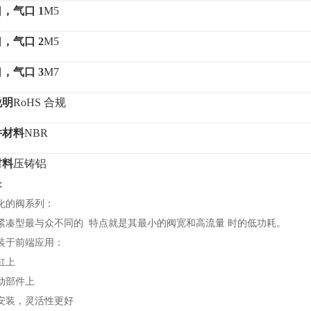
口，气口
1
M5
口，气口
2
M5
口，气口
3
M7
说明
RoHS 合规
件材料
NBR
材料
压铸铝
：
化的阀系列：
E紧凑型最与众不同的 特点就是其最小的阀宽和高流量 时的低功耗。
装于前端应用：
缸上
动部件上
安装，灵活性更好