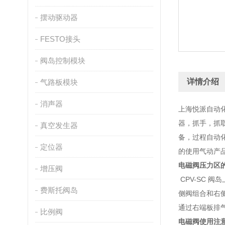
摆动驱动器
FESTO接头
阀岛控制模块
详情介绍
气路板模块
消声器
上海悦派自动
器，抓手，抓
真空发生器
备，过程自动
定位器
的使用气动产
电磁阀压力区
增压阀
CPV-SC 
费斯托阀岛
侧阀组合和右侧
通过右端板排气。
比例阀
电磁阀使用注