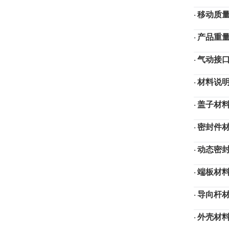
移动质
·
产品重
·
气动接
·
材料说
·
盖子材
·
密封件
·
动态密
·
端板材
·
导向杆
·
外壳材
·