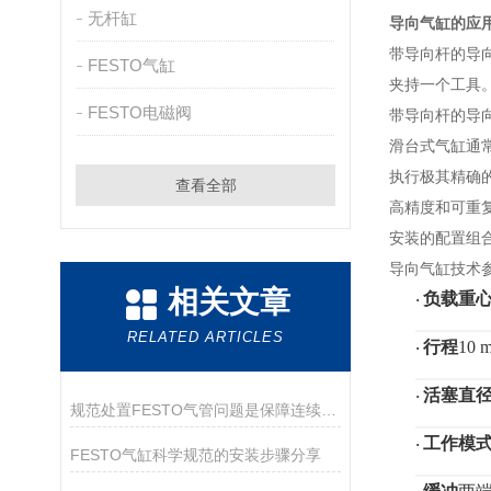
无杆缸
导向气缸的应
带导向杆的导
FESTO气缸
夹持一个工具
FESTO电磁阀
带导向杆的导
滑台式气缸通
执行极其精确
查看全部
高精度和可重复
安装的配置组
导向气缸
技术
相关文章
负载重
·
RELATED ARTICLES
行程
10 
·
活塞直
·
规范处置FESTO气管问题是保障连续供气的关键
工作模
·
FESTO气缸科学规范的安装步骤分享