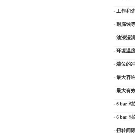
工作和
·
耐腐蚀
·
油漆湿
·
环境温
·
端位的
·
最大容
·
最大有
·
6 ba
·
6 ba
·
扭转间
·