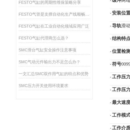
缓冲
两
·
FESTO气缸的周期性维保策略分享
安装位
·
FESTO气管是支撑自动化生产线顺畅运作的关键组件
导轨
滑
FESTO气缸在工业自动化领域应用广泛
·
FESTO气缸代理商怎么选？
结构特
·
SMC滑台气缸安全操作注意事项
位置检
·
SMC气动元件输出力不足怎么办？
符号
009
·
一文汇总SMC双作用气缸的特点和优势
工作压
·
SMC压力开关使用环境要求
工作压
·
最大速
·
工作模
·
工作介
·