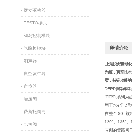
摆动驱动器
FESTO接头
阀岛控制模块
详情介绍
气路板模块
消声器
上海悦派自动化
系统，真空技术
真空发生器
案，特定功能的
定位器
DFPD摆动驱
DFPD 系列
增压阀
用于水处理/
费斯托阀岛
在整个 90°
120°、135°
比例阀
两侧的管路阀门连