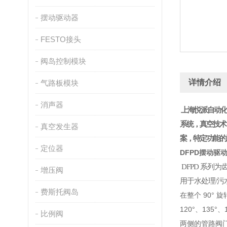
摆动驱动器
FESTO接头
阀岛控制模块
详情介绍
气路板模块
消声器
上海悦派自动化
系统，真空技术
真空发生器
案，特定功能的
定位器
DFPD摆动驱
DFPD 系列
增压阀
用于水处理/
费斯托阀岛
在整个 90°
120°、135°
比例阀
两侧的管路阀门连