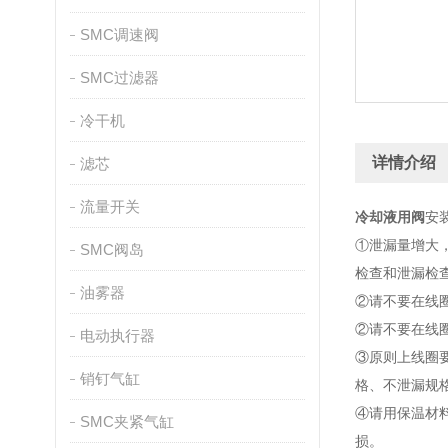
SMC调速阀
SMC过滤器
冷干机
详情介绍
滤芯
流量开关
冷却液用阀
安
①泄漏量增大
SMC阀岛
检查和泄漏检
油雾器
②请不要在线
②请不要在线
电动执行器
③原则上线圈
销钉气缸
格、不泄漏规
④请用保温材
SMC夹紧气缸
损。