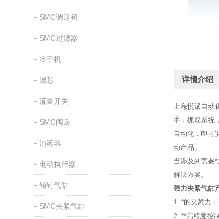
SMC调速阀
SMC过滤器
冷干机
详情介绍
滤芯
流量开关
上海悦派自动
手，抓取系统
SMC阀岛
自动化，即可
油雾器
动产品。
当涉及到需要
电动执行器
解决方案。
销钉气缸
强力夹紧气缸
1. *的夹
SMC夹紧气缸
2. **高