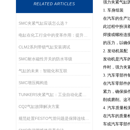
强力夹紧气缸
RELATED ARTICLES
1. 车身组装
在汽车的生产
SMC夹紧气缸应该怎么选？
此过程中扮演
焊接或螺栓连
电缸在化工行业中的变革作用：提升生产效率和安全性
的压力，以确
CLM2系列带锁气缸安装调试
2. 发动机装配
SMC耐水磁性开关的防水等级
发动机是汽车
件时，强力夹
气缸的未来：智能化和互联
3. 汽车零部件
SMC增压阀构造
在汽车零部件
紧力，确保操
TUNKERS夹紧气缸：工业自动化柔性夹紧的核心部件
削或磨削。这
CQ2气缸故障解决方案
4. 汽车质量检
在汽车的质量
规范处置FESTO气管问题是保障连续供气的关键
车或汽车零部