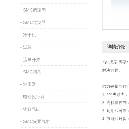
SMC调速阀
SMC过滤器
冷干机
详情介绍
滤芯
流量开关
当涉及到需要
解决方案。
SMC阀岛
油雾器
强力夹紧气缸
1. *的夹
电动执行器
2. 高精度
销钉气缸
3. 耐用和
4. 节能和
SMC夹紧气缸