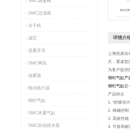
SMC调速阀
SMC过滤器
冷干机
详情介
滤芯
流量开关
上海悦派自
爪，紧凑型
SMC阀岛
为客户提供
油雾器
销钉气缸
产
销钉气缸
是
电动执行器
产品特点
销钉气缸
1. *的驱动
2. 精确控制
SMC夹紧气缸
3. 高效性能
SMC自动排水器
4. 可靠和