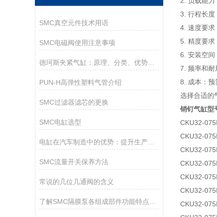
2. 负载
3. 行程
SMC真空元件技术用语
4. 速度
5. 精度
SMC电磁阀使用注意事项
6. 安装
德珂斯夹紧气缸：原理、分类、优势与使用须知
7. 频率
8. 成本
PUN-H高弹性塑料气管介绍
选择合适的
SMC过滤器滤芯的更换
销钉气缸
型
SMC电缸选型
CKU32-075
CKU32-075
电缸在汽车制造中的优势：提升生产线的灵活性和效率
CKU32-075
SMC流量开关保养方法
CKU32-075
CKU32-075
常说的几位几通阀的含义
CKU32-075
了解SMC隔膜泵各组成部件功能特点才更好的使用它
CKU32-075