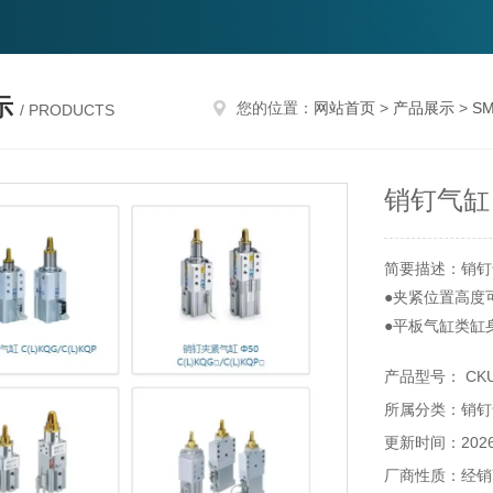
示
您的位置：
网站首页
>
产品展示
>
S
/ PRODUCTS
销钉气缸
简要描述：销钉
●夹紧位置高度可
●平板气缸类缸身
●全部型号带锁
产品型号： CKU3
●平板气缸型带
所属分类：销钉
更新时间：2026-
厂商性质：经销