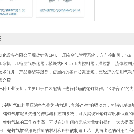
绍
动化设备有限公司现货销售SMC，压缩空气管理系统，方向控制阀，气缸
压缩机，压缩空气净化器，模块式F.R.L./压力控制器，温控器，流体
技术服务，产品选型等服务，使国内的客户货期更短，更经济的使用气动
品介绍：
一种工业设备，主要用于在装配线上进行精确的销钉操作。它结合了*的
力：
销钉气缸
利用压缩空气作为动力源，能够产生*的驱动力，将销钉精确
：
销钉气缸
配备先进的传感器和控制系统，可以实现对销钉深度和位置的
：
销钉气缸
的工作效率高，可以在短时间内完成大量销钉操作，大大提高
耐用：
销钉气缸
采用高质量的材料和严格的制造工艺，具有出色的耐用性和