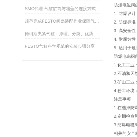
防爆电磁阀
SMC代理-气缸缸筒与端盖的连接方式分享
1. 防爆
规范完成FESTO阀岛装配作业保障气动控制系统精准响应
2. 防爆标
3. 高安
德珂斯夹紧气缸：原理、分类、优势与使用须知
4. 耐腐
FESTO气缸科学规范的安装步骤分享
5. 适用
防爆电磁阀
1.
化工工业
2.石油和
3.矿山工
4.粉尘环
注意事项：
1.在选择
2.定期检
3.防爆电
相关的安全