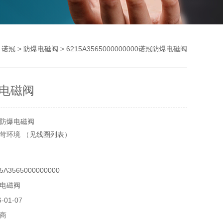
>
诺冠
>
防爆电磁阀
> 6215A3565000000000诺冠防爆电磁阀
电磁阀
防爆电磁阀
苛环境 （见线圈列表）
emb, Ex dmb, 区域1和2 (气体), 21和22（粉尘）,ATEX
A3565000000000
电磁阀
EX,IECEx,NEPSI, CCC, 其它可根据要求提供
01-07
商