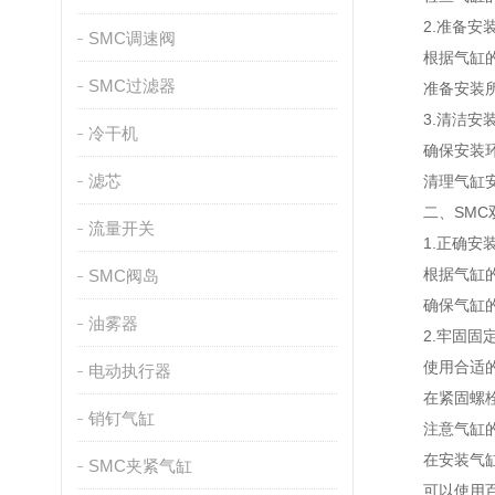
2.准备安装
SMC调速阀
根据气缸的安
SMC过滤器
准备安装所需
3.清洁安装
冷干机
确保安装环境
滤芯
清理气缸安装
二、SMC双
流量开关
1.正确安装
根据气缸的使
SMC阀岛
确保气缸的进
油雾器
2.牢固固定
使用合适的螺
电动执行器
在紧固螺栓时
销钉气缸
注意气缸的
在安装气缸时
SMC夹紧气缸
可以使用百分