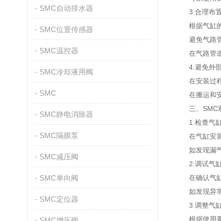
SMC自动排水器
3.合理布置
根据气缸的进
SMC位置传感器
避免气路管道
SMC温控器
在气路管道中
4.避免外部
SMC冷却液用阀
在安装过程中
SMC
在搬运和安装
三、SMC双
SMC静电消除器
1.检查气缸
SMC隔膜泵
在气缸安装完
如发现漏气，
SMC减压阀
2.调试气缸
SMC单向阀
在确认气缸密
如发现异常，
SMC定位器
3.调整气缸
根据使用要求
SMC增压阀