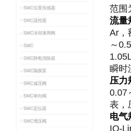
范围
SMC位置传感器
流量
SMC温控器
Ar，
SMC冷却液用阀
～0.
SMC
1.0
SMC静电消除器
瞬时流
SMC隔膜泵
压力
SMC减压阀
0.0
SMC单向阀
表，压
SMC定位器
电气
SMC增压阀
IO-