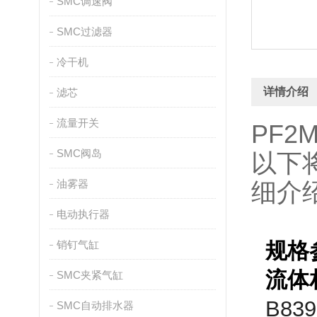
SMC调速阀
SMC过滤器
冷干机
详情介绍
滤芯
流量开关
PF2
SMC阀岛
以下
油雾器
细介
电动执行器
销钉气缸
规格
流体
SMC夹紧气缸
B839
SMC自动排水器