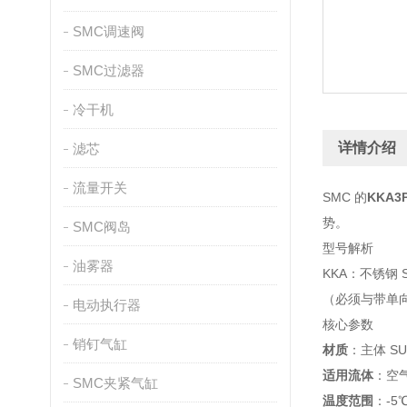
SMC调速阀
SMC过滤器
冷干机
详情介绍
滤芯
流量开关
SMC 的
KKA3P
势。
SMC阀岛
型号解析
油雾器
KKA：不锈钢 
（必须与带单
电动执行器
核心参数
销钉气缸
材质
：主体 S
适用流体
：空
SMC夹紧气缸
温度范围
：-5