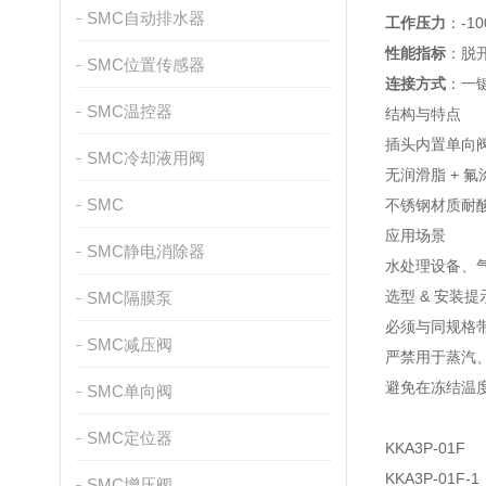
SMC自动排水器
工作压力
：-10
性能指标
：脱开
SMC位置传感器
连接方式
：一
SMC温控器
结构与特点
插头内置单向
SMC冷却液用阀
无润滑脂 +
SMC
不锈钢材质耐
应用场景
SMC静电消除器
水处理设备、气
选型 & 安装提
SMC隔膜泵
必须与同规格带
SMC减压阀
严禁用于蒸汽
避免在冻结温
SMC单向阀
SMC定位器
KKA3P-01F
KKA3P-01F-1
SMC增压阀