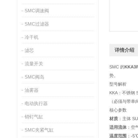
SMC调速阀
SMC过滤器
冷干机
详情介绍
滤芯
流量开关
SMC 的
KKA3P
势。
SMC阀岛
型号解析
油雾器
KKA：不锈钢 
（必须与带单
电动执行器
核心参数
销钉气缸
材质
：主体 S
适用流体
：空
SMC夹紧气缸
温度范围
：-5