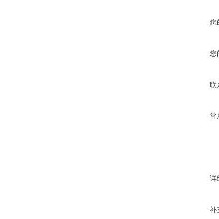
您
您
联
常
详
补