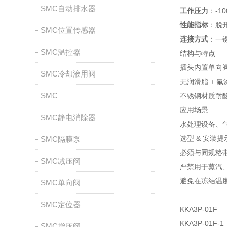
SMC自动排水器
工作压力
：-10
性能指标
：脱开
SMC位置传感器
连接方式
：一
SMC温控器
结构与特点
插头内置单向
SMC冷却液用阀
无润滑脂 +
SMC
不锈钢材质耐
应用场景
SMC静电消除器
水处理设备、气
选型 & 安装提
SMC隔膜泵
必须与同规格带
SMC减压阀
严禁用于蒸汽
避免在冻结温
SMC单向阀
SMC定位器
KKA3P-01F
KKA3P-01F-1
SMC增压阀