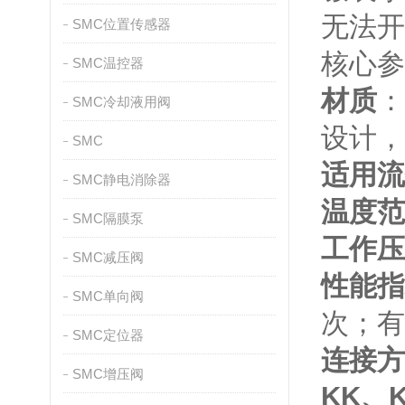
无法开
SMC位置传感器
核心参
SMC温控器
材质
：
SMC冷却液用阀
设计，
SMC
适用流
SMC静电消除器
温度范
SMC隔膜泵
工作压
SMC减压阀
性能指
SMC单向阀
次；有效
SMC定位器
连接方
SMC增压阀
KK、