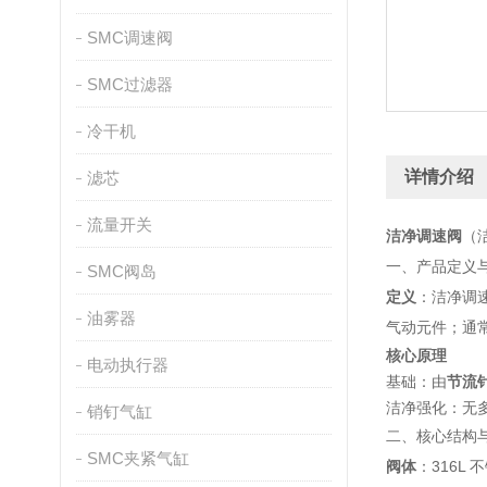
SMC调速阀
SMC过滤器
冷干机
详情介绍
滤芯
流量开关
洁净调速阀
（
一、产品定义
SMC阀岛
定义
：洁净调速
油雾器
气动元件；通常
核心原理
电动执行器
基础：由
节流针
洁净强化：无多
销钉气缸
二、核心结构
SMC夹紧气缸
阀体
：316L