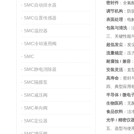
密封件
：全氟醚
SMC自动排水器
调节机构
：防
SMC位置传感器
表面处理
：电
包装与清洗
：
SMC温控器
三、关键性能
SMC冷却液用阀
超低发尘
：发尘量
流量稳定
：压力
SMC
耐腐蚀 / 兼容
SMC静电消除器
安装灵活
：直型
高寿命
：密封与
SMC隔膜泵
四、典型应用
SMC减压阀
半导体 / 微电
生物医药
：无
SMC单向阀
食品饮料
：洁
光学 / 精密仪
SMC定位器
五、选型与使
SMC增压阀