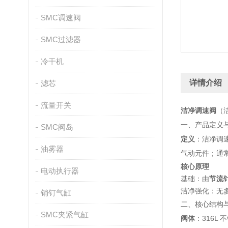
SMC调速阀
SMC过滤器
冷干机
详情介绍
滤芯
流量开关
洁净调速阀
（
一、产品定义
SMC阀岛
定义
：洁净调速
油雾器
气动元件；通常
核心原理
电动执行器
基础：由
节流针
洁净强化：无多
销钉气缸
二、核心结构
SMC夹紧气缸
阀体
：316L