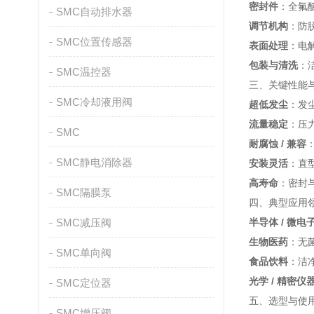
密封件
：全氟醚
SMC自动排水器
调节机构
：防
SMC位置传感器
表面处理
：电
包装与清洗
：
SMC温控器
三、关键性能
SMC冷却液用阀
超低发尘
：发尘量
流量稳定
：压力
SMC
耐腐蚀 / 兼容
SMC静电消除器
安装灵活
：直型
高寿命
：密封与
SMC隔膜泵
四、典型应用
SMC减压阀
半导体 / 微电
生物医药
：无
SMC单向阀
食品饮料
：洁
光学 / 精密仪
SMC定位器
五、选型与使
SMC增压阀