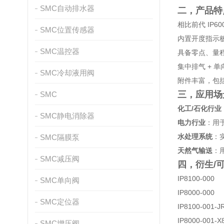
SMC自动排水器
二，产品特
相比前代 IP
SMC位置传感器
内置开度指示
SMC温控器
具备零点、量程
集中排气 + 
SMC冷却液用阀
附件丰富，包
三，
应用场
SMC
化工/石化行业
SMC静电消除器
电力行业
：用
水处理系统
：
SMC隔膜泵
天然气输送
：
SMC减压阀
四，衍生/
IP8100-000
SMC单向阀
IP8000-000
SMC定位器
IP8100-001-J
IP8000-001-X
SMC增压阀