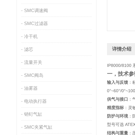
SMC调速阀
SMC过滤器
冷干机
详情介绍
滤芯
流量开关
IP8000/
一，技术参
SMC阀岛
输入与反馈
：标
油雾器
0°~60°/0°~1
供气与接口
：气
电动执行器
精度指标
：灵敏
销钉气缸
防护与环境
：防
型号可选 ATEX
SMC夹紧气缸
结构与重量
：