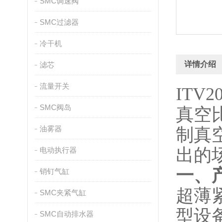
SMC调速阀
SMC过滤器
冷干机
详情介绍
滤芯
流量开关
ITV
SMC阀岛
真空
油雾器
制真
出的
电动执行器
一、
销钉气缸
超薄
SMC夹紧气缸
型设
SMC自动排水器