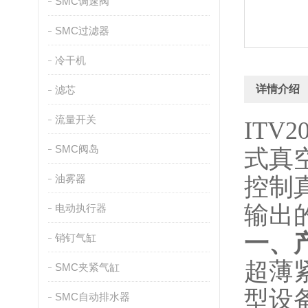
SMC调速阀
SMC过滤器
冷干机
详情介绍
滤芯
流量开关
ITV
SMC阀岛
式真
油雾器
控制
输出
电动执行器
一、
销钉气缸
超薄
SMC夹紧气缸
型设
SMC自动排水器