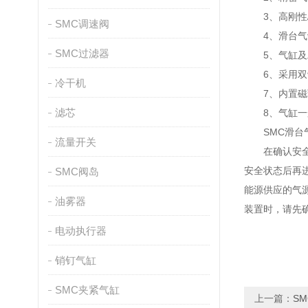
3、高刚性/
SMC调速阀
4、滑台气缸
SMC过滤器
5、气缸及工
6、采用双缸
冷干机
7、内置磁环
滤芯
8、气缸一般
SMC滑台气
流量开关
在确认安全之
安全状态后再
SMC阀岛
能源供应的气
油雾器
装置时，请先
电动执行器
销钉气缸
SMC夹紧气缸
上一篇：
S