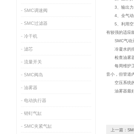
3、输出力以
SMC调速阀
4、全气动控
SMC过滤器
5、利用空气
有较强的适应
冷干机
SMC气动元
滤芯
冷凝水的排放
检查油雾器滴
流量开关
每周维护工作
音小，但管道
SMC阀岛
空压系统的日
油雾器
油雾器最好每
电动执行器
销钉气缸
SMC夹紧气缸
上一篇：
S