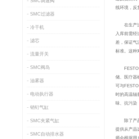
SMC调速阀
线环境，反
SMC过滤器
在生产过程
冷干机
入库前需经
滤芯
差，保证气
标准。这种
流量开关
SMC阀岛
FESTO
储、医疗器
油雾器
可与FES
电动执行器
时的高温辐
味、抗污染
销钉气缸
SMC夹紧气缸
除了产品本
提供从产品
SMC自动排水器
师会根据用