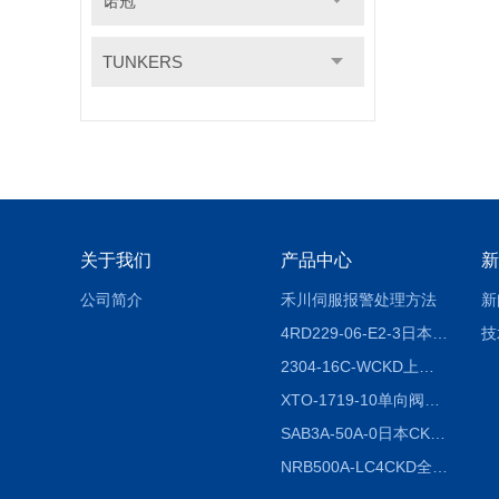
诺冠
TUNKERS
关于我们
产品中心
新
公司简介
禾川伺服报警处理方法
新
4RD229-06-E2-3日本CKD电磁阀
技
2304-16C-WCKD上海授权代理
XTO-1719-10单向阀销售
SAB3A-50A-0日本CKD全国授权代理
NRB500A-LC4CKD全国授权代理