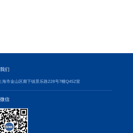
我们
上海市金山区廊下镇景乐路228号7幢Q452室
微信