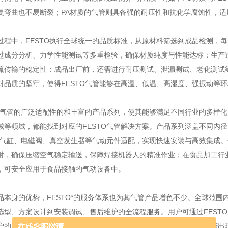
复弯曲也不易断裂；PA材质的气管则具备强的耐压性和抗化学腐蚀性，
中，FESTO执行全球统一的品质标准，从原材料筛选到成品检测，每
过成分分析、力学性能测试等多重检验，确保材质纯度与性能达标；生产
流传输的稳定性；成品出厂前，还需进行耐压测试、泄漏测试、老化测试等
对品质的坚守，使得FESTO气管能够在高温、低温、高湿度、强振动等
气管的广泛适配性的和丰富的产品系列，使其能够满足不同行业的多样化
械等领域，都能找到对应的FESTO气管解决方案。产品系列涵盖不同内
TO气缸、电磁阀、真空发生器等气动元件适配，实现快速安装与高效集成。
射，确保压缩空气稳定输送，保障焊接机器人的精准作业；在食品加工行业，
，可安全应用于食品接触的气动设备中。
身的优势，FESTO*的服务体系也为其气管产品增色不少。全球范围内
选型、方案设计到安装调试、售后维护的全流程服务。用户可通过FEST
户的具体工况需求，推荐最合适的气管型号与配套方案；售后阶段，若出现