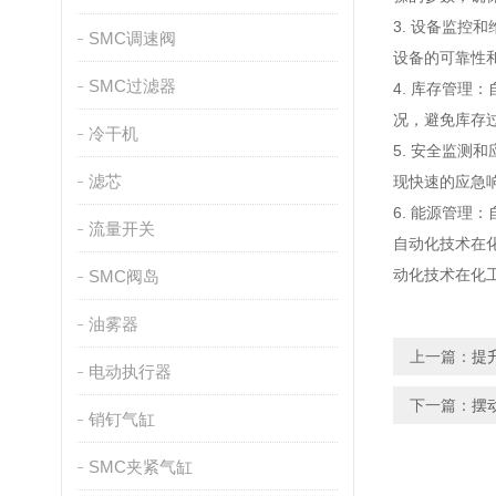
3. 设备监
SMC调速阀
设备的可靠性
SMC过滤器
4. 库存管
况，避免库存
冷干机
5. 安全监
滤芯
现快速的应急
6. 能源管
流量开关
自动化技术在
动化技术在化
SMC阀岛
油雾器
上一篇：
提
电动执行器
下一篇：
摆
销钉气缸
SMC夹紧气缸