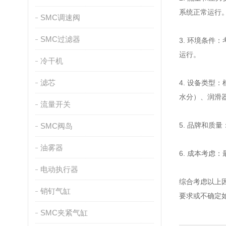
系统正常运行
SMC调速阀
SMC过滤器
3. 环境条
运行。
冷干机
滤芯
4. 设备类
水分）、润滑
流量开关
5. 品牌和
SMC阀岛
油雾器
6. 成本考
电动执行器
综合考虑以上
销钉气缸
要求或不确定
SMC夹紧气缸