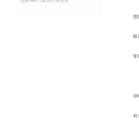
浅谈SMC气缸的行业优势
您
联
常
详
补