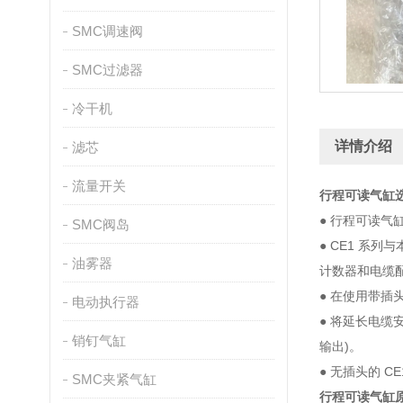
SMC调速阀
SMC过滤器
冷干机
详情介绍
滤芯
流量开关
行程可读气缸
● 行程可读气缸
SMC阀岛
● CE1 系
油雾器
计数器和电缆
● 在使用带插头
电动执行器
● 将延长电缆
销钉气缸
输出)。
● 无插头的 
SMC夹紧气缸
行程可读气缸