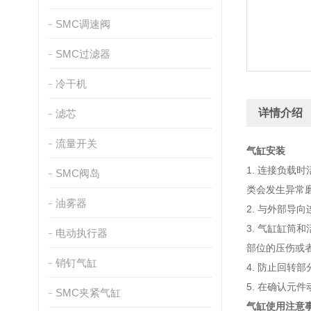
SMC调速阀
SMC过滤器
冷干机
详情介绍
滤芯
流量开关
气缸安装
1. 连接负
SMC阀岛
类会发生异常
油雾器
2. 与外部
3. 气缸缸
电动执行器
部位的压伤或
销钉气缸
4. 防止回转
5. 在确认
SMC夹紧气缸
气缸使用注意