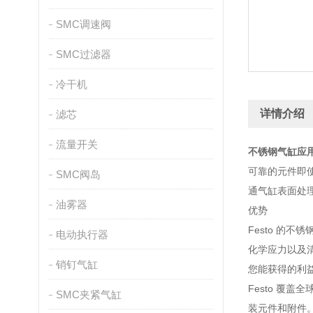
SMC调速阀
SMC过滤器
冷干机
详情介绍
滤芯
流量开关
不锈钢气缸应
可靠的元件即
SMC阀岛
通气缸表面处
油雾器
优势
Festo 的不
电动执行器
化学应力以及
销钉气缸
您能获得的利
Festo 覆盖
SMC夹紧气缸
装元件和附件。