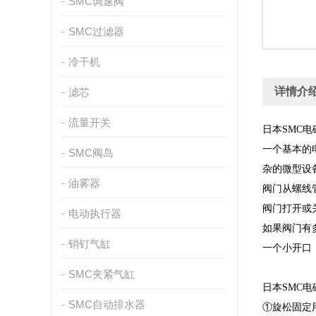
SMC调速阀
SMC过滤器
冷干机
详情介
滤芯
流量开关
日本SMC
一个基本的
SMC阀岛
杂的微型设
油雾器
阀门从螺线
阀门打开或
电动执行器
如果阀门有
销钉气缸
一个小开口
SMC夹紧气缸
日本SMC
SMC自动排水器
①旋松固定