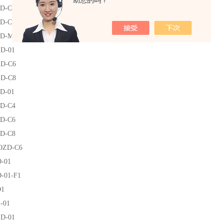
助您的吗？
ZD-C4
ZD-C6
ZD-M5
D-01
ZD-C6
ZD-C8
D-01
ZD-C4
ZD-C6
ZD-C8
OZD-C6
-01
-01-F1
D1
-01
D-01