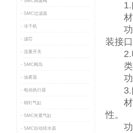
SMC调速阀
1.阀
SMC过滤器
材质
冷干机
功能
滤芯
装接口
2.电磁
流量开关
类型
SMC阀岛
功能
油雾器
3.阀芯
电动执行器
材质
销钉气缸
性。
SMC夹紧气缸
功能
SMC自动排水器