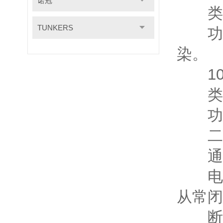
诺冠
类型
TUNKERS
功能
染。
10.
类型
功能
二、
通电
电磁
从常闭
断电