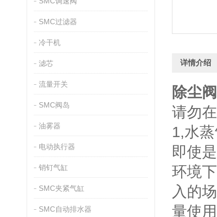
SMC调速阀
SMC过滤器
冷干机
详情介绍
滤芯
流量开关
除尘阀
SMC阀岛
请勿在
油雾器
1,水
电动执行器
即使是
销钉气缸
环境下
入的场
SMC夹紧气缸
量使用
SMC自动排水器