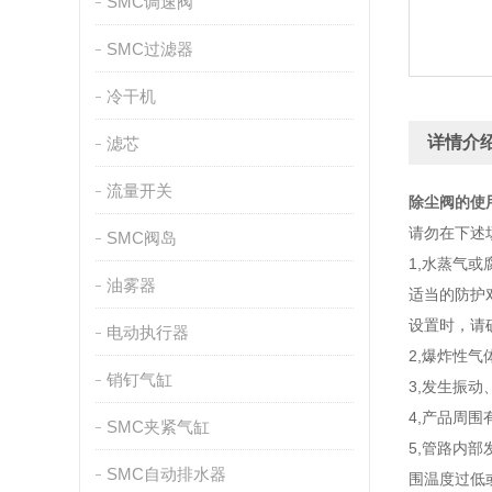
SMC调速阀
SMC过滤器
冷干机
详情介
滤芯
流量开关
除尘阀的使
请勿在下述
SMC阀岛
1,水蒸气
油雾器
适当的防护
设置时，请
电动执行器
2,爆炸性气
销钉气缸
3,发生振动
4,产品周
SMC夹紧气缸
5,管路内
SMC自动排水器
围温度过低