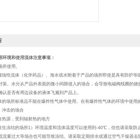
绍
用环境和使用流体注意事项：
场所使用。
或腐蚀性流体（化学药品）、海水或水附着于产品的场所即使是具有防护等级（
对策。水分从产品外表面的微小间隙侵入的场合，会导致电磁阀线圈的烧
确认是否有周边设备的液体飞溅到产品上。
体的场所标准品不能在爆炸性气体中使用。在有爆炸性气体的环境中使用的场合
、冲击的场合
围有热源，受到辐射热的地方
部发生冻结的场所1）环境温度和流体温度可以使用到-40℃，但也请采取
或流量过大等场合也可能导致冻结。请采取定期排水或通过空气干燥器去