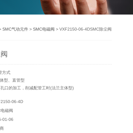
>
SMC气动元件
>
SMC电磁阀
> VXF2150-06-4DSMC除尘阀
尘阀
管方式
体型、直管型
侧孔口的加工，削减配管工时(法兰主体型)
5※
150-06-4D
st on)端子部为IP40
C电磁阀
用流体温度100℃
 on)端子型
01-06
器备有VXFC系列
商