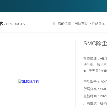
示
您的位置：
网站首页
>
产品展示
/ PRODUCTS
SMC除
简要描述：●配
法兰型、法兰主
●由于无需2次
●保护构造: IP6
产品型号： VXF2
※导线引出快插(fa
所属分类：SM
●对应高温：使
●追加快插(fast
更新时间：2026-
●操作专用控制
厂商性质：经销