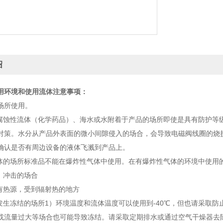
绍
用环境和使用流体注意事项：
场所使用。
或腐蚀性流体（化学药品）、海水或水附着于产品的场所即使是具有防护等级（
对策。水分从产品外表面的微小间隙侵入的场合，会导致电磁阀线圈的烧
确认是否有周边设备的液体飞溅到产品上。
体的场所标准品不能在爆炸性气体中使用。在有爆炸性气体的环境中使用的场合
、冲击的场合
围有热源，受到辐射热的地方
部发生冻结的场所1）环境温度和流体温度可以使用到-40℃，但也请采取
或流量过大等场合也可能导致冻结。请采取定期排水或通过空气干燥器去