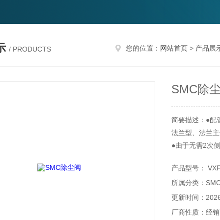
示
您的位置：
网站首页
>
产品展
/ PRODUCTS
SMC除
简要描述：●配
法兰型、法兰主
●由于无需2次
●保护构造: IP6
产品型号： VXF
※导线引出快插(fa
所属分类：SM
●对应高温：使
●追加快插(fast
更新时间：2026-
●操作专用控制
厂商性质：经销