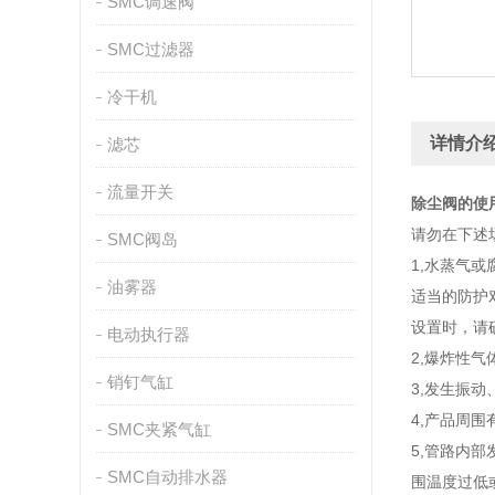
SMC调速阀
SMC过滤器
冷干机
详情介
滤芯
流量开关
除尘阀的使
请勿在下述
SMC阀岛
1,水蒸气
油雾器
适当的防护
设置时，请
电动执行器
2,爆炸性气
销钉气缸
3,发生振动
4,产品周
SMC夹紧气缸
5,管路内
SMC自动排水器
围温度过低