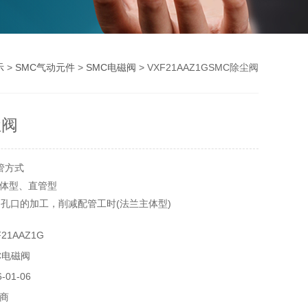
示
>
SMC气动元件
>
SMC电磁阀
> VXF21AAZ1GSMC除尘阀
尘阀
管方式
体型、直管型
侧孔口的加工，削减配管工时(法兰主体型)
5※
21AAZ1G
st on)端子部为IP40
C电磁阀
用流体温度100℃
 on)端子型
01-06
器备有VXFC系列
商