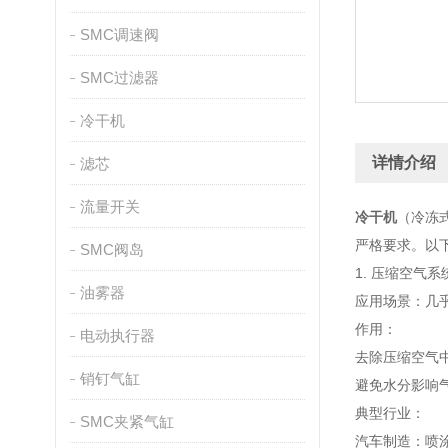
SMC调速阀
SMC过滤器
冷干机
详情介绍
滤芯
流量开关
冷干机
（冷冻
严格要求。以
SMC阀岛
1. 压缩空气
油雾器
应用场景：几
作用：
电动执行器
去除压缩空气
销钉气缸
避免水分影响
典型行业：
SMC夹紧气缸
汽车制造：喷