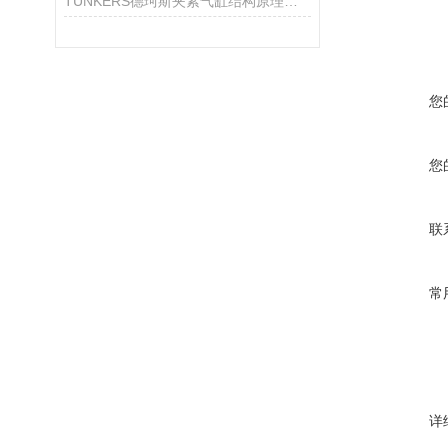
TUNKERS德珂斯夹紧气缸结构原理、技术特性与工程应用探析
您
您
联
常
详