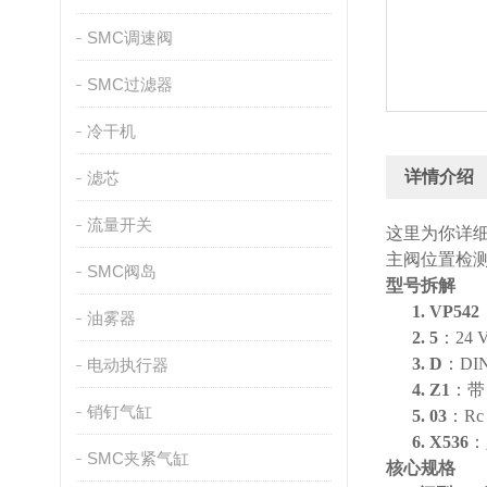
SMC调速阀
SMC过滤器
冷干机
详情介绍
滤芯
流量开关
这里为你详
主阀位置检
SMC阀岛
型号拆解
1.
VP542
油雾器
2.
5
：
24
3.
D
：
DI
电动执行器
4.
Z1
：带
销钉气缸
5.
03
：
Rc
6.
X536
：
SMC夹紧气缸
核心规格