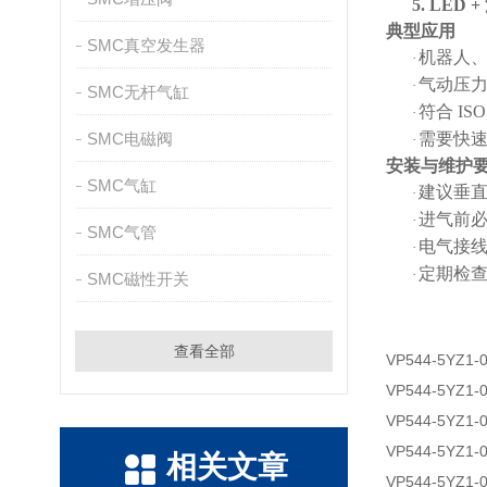
5.
LED +
典型应用
SMC真空发生器
机器人
·
气动压
·
SMC无杆气缸
符合
ISO
·
SMC电磁阀
需要快
·
安装与维护
SMC气缸
建议垂
·
进气前
·
SMC气管
电气接
·
定期检
·
SMC磁性开关
查看全部
VP544-5YZ1-
VP544-5YZ1-
VP544-5YZ1-
VP544-5YZ1-
相关文章
VP544-5YZ1-