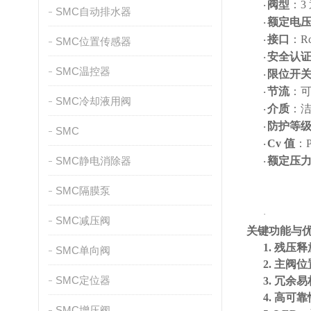
阀型
：
3
·
SMC自动排水器
额定电
·
接口
：
Rc
·
SMC位置传感器
安全认
·
SMC温控器
限位开
·
节流
：
·
SMC冷却液用阀
介质
：
·
防护等
·
SMC
Cv
值
：
·
SMC静电消除器
额定压
·
SMC隔膜泵
·
SMC减压阀
关键功能与
1.
残压释
SMC单向阀
2.
主阀位
SMC定位器
3.
冗余易
4.
高可靠
SMC增压阀