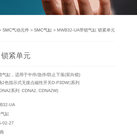
>
SMC气动元件
>
SMC气缸
> MWB32-UA带锁气缸 锁紧单元
 锁紧单元
锁气缸，适用于中停/急停/防止下落(双向锁)
场2色指示式无接点磁性开关D-P3DW□系列
NA2系列: CDNA2, CDNA2W)
32-UA
C气缸
02-27
商