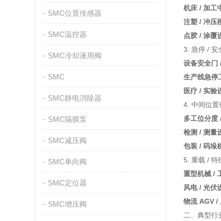
机床 / 加
SMC位置传感器
注塑 / 冲压
SMC温控器
点胶 / 涂覆
3. 急停 / 
SMC冷却液用阀
设备安全门 
SMC
生产线急停
医疗 / 实验
SMC静电消除器
4. 中间位
多工位分度 
SMC隔膜泵
检测 / 测量
SMC减压阀
包装 / 码垛
5. 重载 / 
SMC单向阀
重型机械 /
SMC定位器
风电 / 光伏
物流 AGV /
SMC增压阀
二、典型行