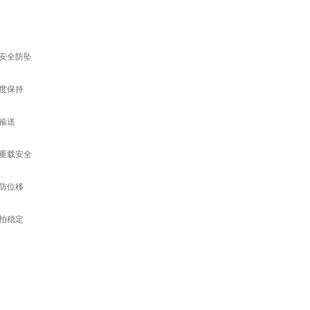
安全防坠
度保持
输送
重载安全
防位移
拍稳定