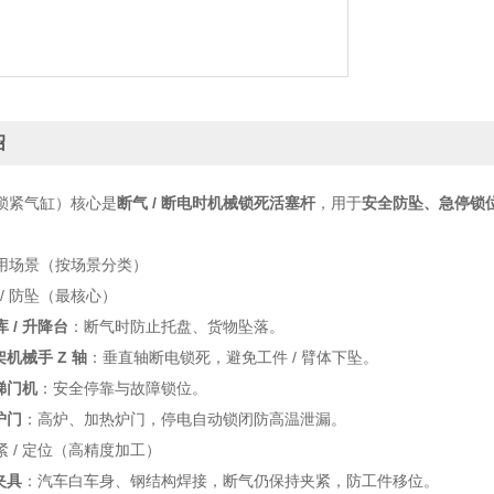
绍
锁紧气缸）核心是
断气 / 断电时机械锁死活塞杆
，用于
安全防坠、急停锁
用场景（按场景分类）
 / 防坠（最核心）
 / 升降台
：断气时防止托盘、货物坠落。
架机械手 Z 轴
：垂直轴断电锁死，避免工件 / 臂体下坠。
电梯门机
：安全停靠与故障锁位。
炉门
：高炉、加热炉门，停电自动锁闭防高温泄漏。
 夹紧 / 定位（高精度加工）
夹具
：汽车白车身、钢结构焊接，断气仍保持夹紧，防工件移位。