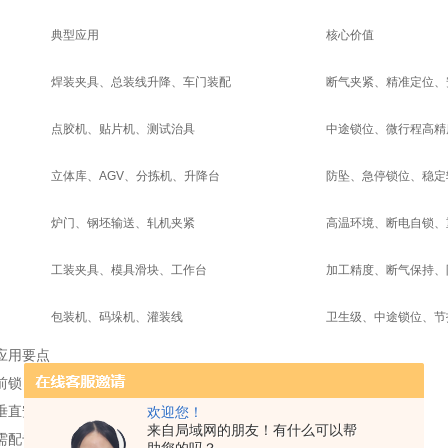
典型应用
核心价值
焊装夹具、总装线升降、车门装配
断气夹紧、精准定位、
点胶机、贴片机、测试治具
中途锁位、微行程高精
立体库、AGV、分拣机、升降台
防坠、急停锁位、稳定
炉门、钢坯输送、轧机夹紧
高温环境、断电自锁、
工装夹具、模具滑块、工作台
加工精度、断气保持、
包装机、码垛机、灌装线
卫生级、中途锁位、节
应用要点
前锁 / 后锁 / 双向锁；弹簧锁（断气自动锁）、气压解锁。
垂直安装优先选带锁气缸防坠；水平安装用于定位 / 夹紧。
欢迎您！
来自局域网的朋友！有什么可以帮
需配专用电磁阀（三位五通 + 二位三通），确保解锁与动作同步。