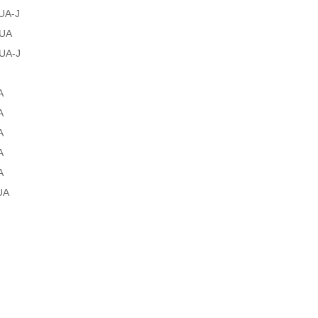
UA-J
UA
UA-J
A
A
A
A
A
UA