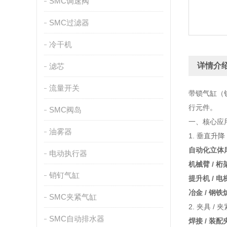
SMC调速阀
SMC过滤器
冷干机
详情介
滤芯
流量开关
带锁气缸（
行元件。
SMC阀岛
一、核心应
油雾器
1. 垂直升降
自动化立体库
电动执行器
机械臂 / 桁
销钉气缸
提升机 / 
冶金 / 钢铁
SMC夹紧气缸
2. 夹具 /
SMC自动排水器
焊接 / 装配