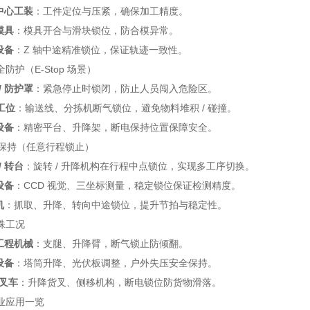
工中心工装
：工件定位与压紧，确保加工精度。
模具
：模具开合与滑块锁位，防合模异常。
设备
：Z 轴中途精准锁位，保证轨迹一致性。
安全防护（E‑Stop 场景）
/ 防护罩
：紧急停止时锁闭，防止人员闯入危险区。
工位
：输送线、分拣机断气锁位，避免物料堆积 / 碰撞。
设备
：精密平台、升降架，断电保持位置保障安全。
置保持（任意行程锁止）
/ 转台
：旋转 / 升降机构在行程中点锁位，实现多工序切换。
设备
：CCD 视觉、三坐标测量，稳定锁位保证检测精度。
机
：抓取、升降、转向中途锁位，提升节拍与稳定性。
特殊工况
 工程机械
：支腿、升降臂，断气锁止防倾翻。
设备
：塔筒升降、光伏板调整，户外失压安全保持。
 叉车
：升降货叉、侧移机构，断电锁位防货物滑落。
业应用一览