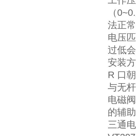
工作压
（0~
法正常
电压匹
过低会
安装方
R 口
与无杆
电磁阀
的辅助
三通电