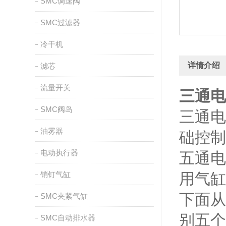
SMC调速阀
SMC过滤器
冷干机
详情介绍
滤芯
流量开关
三通电
SMC阀岛
三通电
油雾器
础控制
电动执行器
五通电
销钉气缸
用气缸
下面从
SMC夹紧气缸
别五个
SMC自动排水器