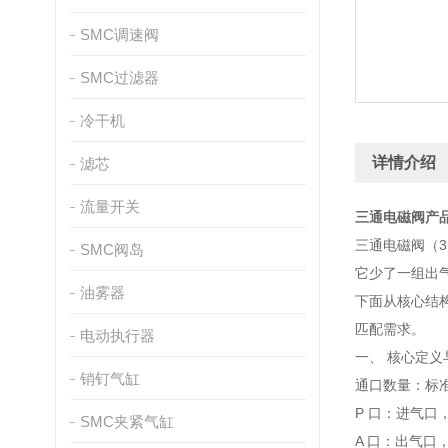
SMC调速阀
SMC过滤器
冷干机
详情介绍
滤芯
流量开关
三通电磁阀产
三通电磁阀（
SMC阀岛
它少了一组出
油雾器
下面从核心结
匹配需求。
电动执行器
一、 核心定义
销钉气缸
通口数量：标
P 口：进气口
SMC夹紧气缸
A 口：出气