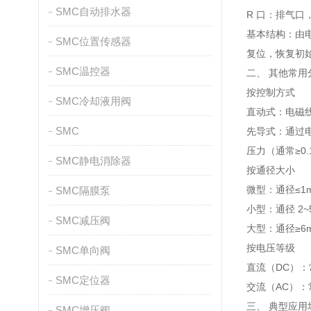
SMC自动排水器
R 口：排气
基本结构：由
SMC位置传感器
复位，恢复初
SMC温控器
二、 其他常用
按控制方式
SMC冷却液用阀
直动式：电磁
SMC
先导式：通过
压力（通常≥0.
SMC静电消除器
按通径大小
微型：通径≤
SMC隔膜泵
小型：通径 2
SMC减压阀
大型：通径≥
按电压等级
SMC单向阀
直流（DC）：
SMC定位器
交流（AC）：
三、 典型应用
SMC增压阀